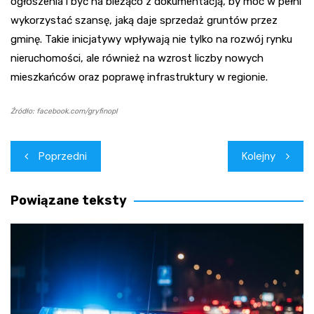
ogłoszenia i być na bieżąco z dokumentacją, by móc w pełni
wykorzystać szansę, jaką daje sprzedaż gruntów przez
gminę. Takie inicjatywy wpływają nie tylko na rozwój rynku
nieruchomości, ale również na wzrost liczby nowych
mieszkańców oraz poprawę infrastruktury w regionie.
Źródło: facebook.com/gryfinopl
Nawigacja
Poprzedni
Kolejny
wpisu
Powiązane teksty