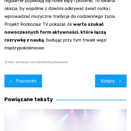
regularnie pojawiają się nowe klipy i piosenki. To idealna
okazja, by wspólnie z dziećmi odkrywać świat rocka i
wprowadzać muzyczne tradycje do codziennego życia.
Projekt Rockozaur TV pokazał, że
warto szukać
nowoczesnych form aktywności, które łączą
rozrywkę z nauką
, budując przy tym trwałe więzi
międzypokoleniowe.
Źródło: facebook.com/DomKulturySlowianin
Nawigacja
Poprzedni
Kolejny
wpisu
Powiązane teksty