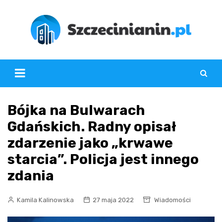
Skip
to
content
Bójka na Bulwarach
Gdańskich. Radny opisał
zdarzenie jako „krwawe
starcia”. Policja jest innego
zdania
Kamila Kalinowska
27 maja 2022
Wiadomości