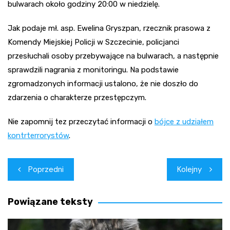
bulwarach około godziny 20:00 w niedzielę.
Jak podaje mł. asp. Ewelina Gryszpan, rzecznik prasowa z
Komendy Miejskiej Policji w Szczecinie, policjanci
przesłuchali osoby przebywające na bulwarach, a następnie
sprawdzili nagrania z monitoringu. Na podstawie
zgromadzonych informacji ustalono, że nie doszło do
zdarzenia o charakterze przestępczym.
Nie zapomnij tez przeczytać informacji o
bójce z udziałem
kontrterrorystów
.
Nawigacja
Poprzedni
Kolejny
wpisu
Powiązane teksty