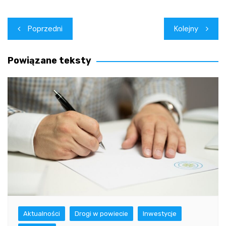
Nawigacja
Poprzedni
Kolejny
wpisu
Powiązane teksty
Aktualności
Drogi w powiecie
Inwestycje