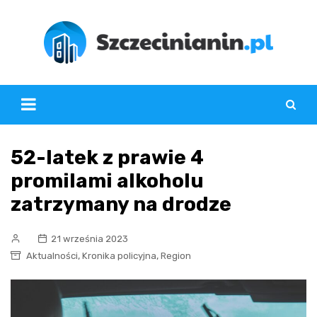
Skip
to
content
52-latek z prawie 4
promilami alkoholu
zatrzymany na drodze
21 września 2023
,
,
Aktualności
Kronika policyjna
Region