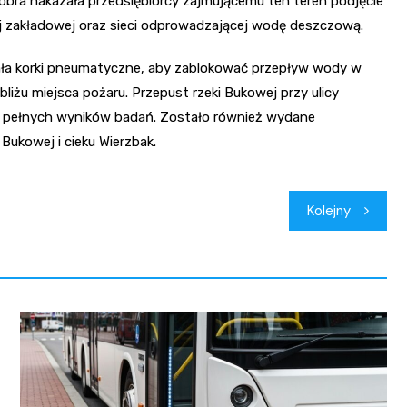
obra nakazała przedsiębiorcy zajmującemu ten teren podjęcie
nej zakładowej oraz sieci odprowadzającej wodę deszczową.
ała korki pneumatyczne, aby zablokować przepływ wody w
iżu miejsca pożaru. Przepust rzeki Bukowej przy ulicy
ia pełnych wyników badań. Zostało również wydane
 Bukowej i cieku Wierzbak.
Kolejny