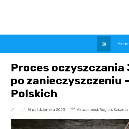
Skip
to
content
Hom
Proces oczyszczania 
po zanieczyszczeniu –
Polskich
,
,
14 października 2023
Aktualności
Region
Szczeci