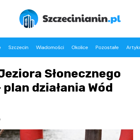
e
Szczecin
Wiadomości
Okolice
Pozostałe
Artyk
Jeziora Słonecznego
 plan działania Wód
n