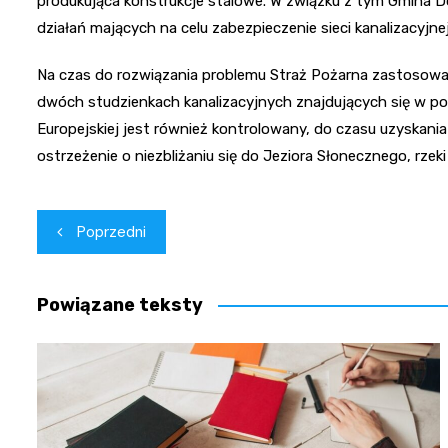
produkująca konstrukcje stalowe. W związku z tym Gmina D
działań mających na celu zabezpieczenie sieci kanalizacyj
Na czas do rozwiązania problemu Straż Pożarna zastosow
dwóch studzienkach kanalizacyjnych znajdujących się w pobl
Europejskiej jest również kontrolowany, do czasu uzyskan
ostrzeżenie o niezbliżaniu się do Jeziora Słonecznego, rzeki
Nawigacja
Poprzedni
wpisu
Powiązane teksty