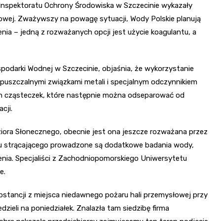
nspektoratu Ochrony Środowiska w Szczecinie wykazały
ukowej. Zważywszy na powagę sytuacji, Wody Polskie planują
nia – jedną z rozważanych opcji jest użycie koagulantu, a
podarki Wodnej w Szczecinie, objaśnia, że wykorzystanie
puszczalnymi związkami metali i specjalnym odczynnikiem
ch cząsteczek, które następnie można odseparować od
cji.
ziora Słonecznego, obecnie jest ona jeszcze rozważana przez
u strącającego prowadzone są dodatkowe badania wody,
zenia. Specjaliści z Zachodniopomorskiego Uniwersytetu
e.
tancji z miejsca niedawnego pożaru hali przemysłowej przy
dzieli na poniedziałek. Znalazła tam siedzibę firma