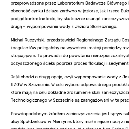
przeprowadzone przez Laboratorium Badawcze Głównego I
obecność cynku i żelaza zarówno w jeziorze, jak i rzece B
podjąć konkretne kroki, by skutecznie usunąć zanieczyszcze
drugą – wypompowanie wody z Jeziora Słonecznego.
Michał Ruczyński, przedstawiciel Regionalnego Zarządu Gos
koagulantów polegałoby na wywołaniu reakcji pomiędzy roz
strącającym. To prowadzi do powstania nierozpuszczalny
oczyszczonego ścieku poprzez proces flokulacji i sedymenta
Jeśli chodzi o drugą opcję, czyli wypompowanie wody z Je
RZGW w Szczecinie. W celu wyboru odpowiedniego produkt
które mają na celu dokładne zrozumienie skali zanieczyszc
Technologicznego w Szczecinie są zaangażowani w te prac
Prawdopodobnym źródłem zanieczyszczenia jest spływ subs
ulicy Spółdzielców w Mierzynie, który miał miejsce nocą z nie