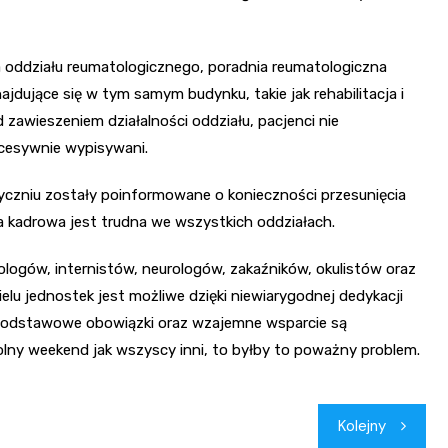
 oddziału reumatologicznego, poradnia reumatologiczna
jdujące się w tym samym budynku, takie jak rehabilitacja i
 zawieszeniem działalności oddziału, pacjenci nie
kcesywnie wypisywani.
tyczniu zostały poinformowane o konieczności przesunięcia
cja kadrowa jest trudna we wszystkich oddziałach.
iologów, internistów, neurologów, zakaźników, okulistów oraz
ielu jednostek jest możliwe dzięki niewiarygodnej dedykacji
podstawowe obowiązki oraz wzajemne wsparcie są
wolny weekend jak wszyscy inni, to byłby to poważny problem.
Kolejny