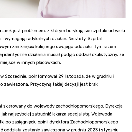
niarek jest problemem, z którym borykają się szpitale od wielu
e i wymagają radykalnych działań. Niestety, Szpital
owym zamknięciu kolejnego swojego oddziału. Tym razem
j identyczne działania musiał podjąć oddział okulistyczny, ze
 miejsce w innych placówkach.
 Szczecinie, poinformował 29 listopada, że w grudniu i
o zawieszona. Przyczyną takiej decyzji jest brak
tał skierowany do wojewody zachodniopomorskiego. Dyrekcja
jak najszybciej zatrudnić lekarza specjalistę. Wojewoda
ki po zasięgnięciu opinii dyrektora Zachodniopomorskiego
ć oddziału zostanie zawieszona w grudniu 2023 i styczniu