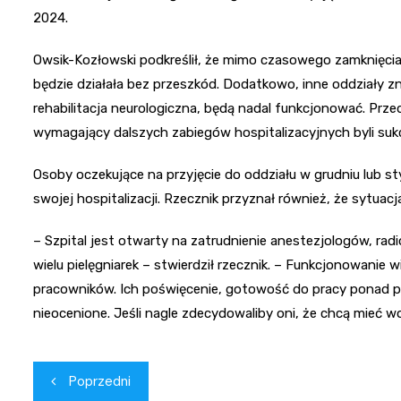
2024.
Owsik-Kozłowski podkreślił, że mimo czasowego zamknięcia
będzie działała bez przeszkód. Dodatkowo, inne oddziały zna
rehabilitacja neurologiczna, będą nadal funkcjonować. Przed
wymagający dalszych zabiegów hospitalizacyjnych byli su
Osoby oczekujące na przyjęcie do oddziału w grudniu lub s
swojej hospitalizacji. Rzecznik przyznał również, że sytua
– Szpital jest otwarty na zatrudnienie anestezjologów, rad
wielu pielęgniarek – stwierdził rzecznik. – Funkcjonowanie w
pracowników. Ich poświęcenie, gotowość do pracy ponad 
nieocenione. Jeśli nagle zdecydowaliby oni, że chcą mieć 
Nawigacja
Poprzedni