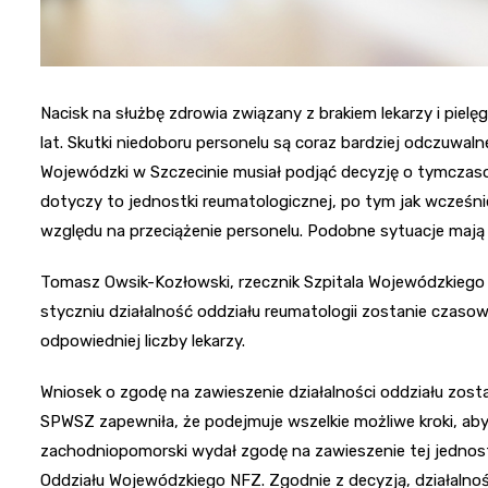
Nacisk na służbę zdrowia związany z brakiem lekarzy i pielęg
lat. Skutki niedoboru personelu są coraz bardziej odczuwaln
Wojewódzki w Szczecinie musiał podjąć decyzję o tymczas
dotyczy to jednostki reumatologicznej, po tym jak wcześnie
względu na przeciążenie personelu. Podobne sytuacje mają
Tomasz Owsik-Kozłowski, rzecznik Szpitala Wojewódzkiego w
styczniu działalność oddziału reumatologii zostanie czasow
odpowiedniej liczby lekarzy.
Wniosek o zgodę na zawieszenie działalności oddziału zos
SPWSZ zapewniła, że podejmuje wszelkie możliwe kroki, aby 
zachodniopomorski wydał zgodę na zawieszenie tej jednost
Oddziału Wojewódzkiego NFZ. Zgodnie z decyzją, działalnoś