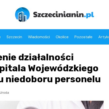
e
Szczecin
Wiadomości
Okolice
Pozostałe
Artyk
ie działalności
zpitala Wojewódzkiego
u niedoboru personelu
 Uroda