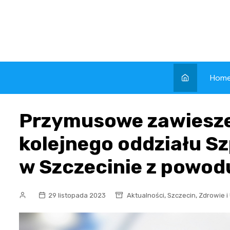
Skip
to
content
Hom
Przymusowe zawieszen
kolejnego oddziału S
w Szczecinie z powod
,
,
29 listopada 2023
Aktualności
Szczecin
Zdrowie i