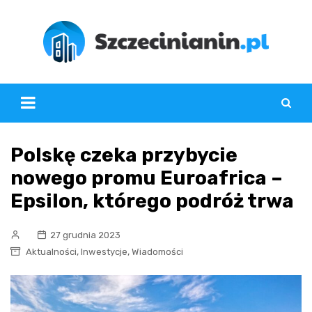
Skip
to
content
Polskę czeka przybycie
nowego promu Euroafrica –
Epsilon, którego podróż trwa
27 grudnia 2023
,
,
Aktualności
Inwestycje
Wiadomości