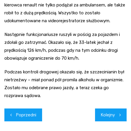
kierowca renault nie tylko podążał za ambulansem, ale także
robił to z dużą prędkością. Wszystko to zostało
udokumentowane na videorejestratorze służbowym.
Następnie funkcjonariusze ruszyli w pościg za pojazdem i
zdołali go zatrzymać. Okazało się, że 33-latek jechał z
prędkością 126 km/h, podczas gdy na tym odcinku drogi
obowiązuje ograniczenie do 70 km/h.
Podczas kontroli drogowej okazało się, że szczecinianin był
nietrzeźwy – miał ponad pół promila alkoholu w organizmie.
Zostało mu odebrane prawo jazdy, a teraz czeka go
rozprawa sądowa.
Nawigacja
Poprzedni
Kolejny
wpisu