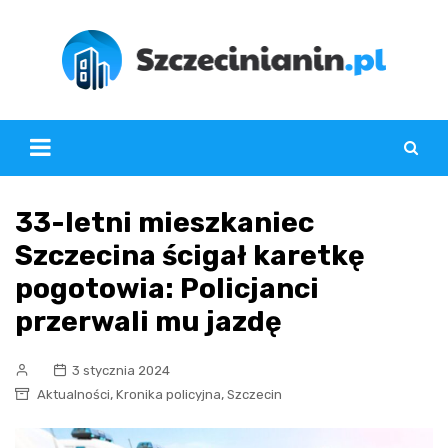
Skip
to
content
33-letni mieszkaniec
Szczecina ścigał karetkę
pogotowia: Policjanci
przerwali mu jazdę
3 stycznia 2024
,
,
Aktualności
Kronika policyjna
Szczecin