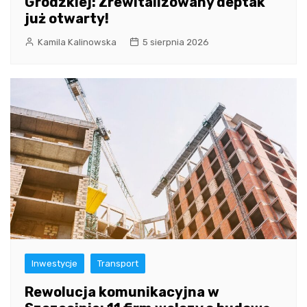
Grodzkiej: Zrewitalizowany deptak
już otwarty!
Kamila Kalinowska
5 sierpnia 2026
Inwestycje
Transport
Rewolucja komunikacyjna w