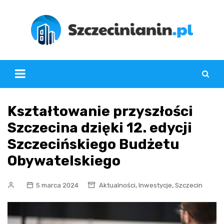
Skip
to
content
Kształtowanie przyszłości
Szczecina dzięki 12. edycji
Szczecińskiego Budżetu
Obywatelskiego
,
,
5 marca 2024
Aktualności
Inwestycje
Szczecin