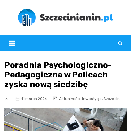
Skip
to
content
Poradnia Psychologiczno-
Pedagogiczna w Policach
zyska nową siedzibę
,
,
11 marca 2024
Aktualności
Inwestycje
Szczecin