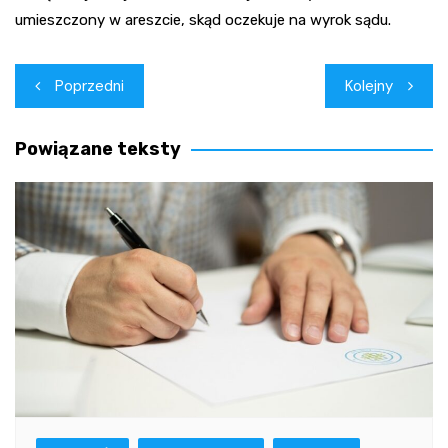
umieszczony w areszcie, skąd oczekuje na wyrok sądu.
Nawigacja
Poprzedni
Kolejny
wpisu
Powiązane teksty