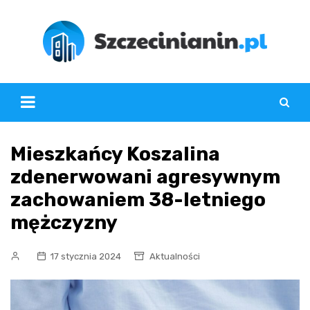
Skip
to
content
Mieszkańcy Koszalina
zdenerwowani agresywnym
zachowaniem 38-letniego
mężczyzny
17 stycznia 2024
Aktualności