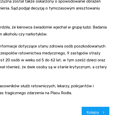
żczyzna został także oskarżony o spowodowanie obrażeń
aśnienia. Sąd podjął decyzję o tymczasowym aresztowaniu
ziła, że kierowca świadomie wjechał w grupę ludzi. Badania
 alkoholu czy narkotyków.
informacje dotyczące stanu zdrowia osób poszkodowanych
18 zespołów ratownictwa medycznego, 9 zastępów straży
t 20 osób w wieku od 5 do 62 lat, w tym sześć dzieci oraz
ł również, że dwie osoby są w stanie krytycznym, a cztery
cowników służb ratowniczych, lekarzy, policjantów i
s tragicznego zdarzenia na Placu Rodła.
Kolejny