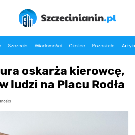
e
Szczecin
Wiadomości
Okolice
Pozostałe
Artyk
ura oskarża kierowcę,
w ludzi na Placu Rodła
mości