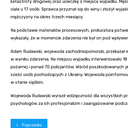
katastrofy drogowej oraz ucieczkę z miejsca wypadku. Mę
ciała u 17 osób. Sprawca przyznał się do winy i złożył wyj
mężczyzny na okres trzech miesięcy.
Na podstawie materiałów procesowych, prokuratura potwierd
wykazały, że w momencie zdarzenia nie był on pod wpływem
Adam Rudawski, wojewoda zachodniopomorski, przekazał 
w wyniku zdarzenia. Na miejscu wypadku interweniowało 
pożarnej i ponad 70 policjantów. Wśród poszkodowanych jes
sześć osób pochodzących z Ukrainy. Wojewoda poinformowa
w stanie ciężkim.
Wojewoda Rudawski wyraził wdzięczność dla wszystkich pra
psychologów za ich profesjonalizm i zaangażowanie podcza
Nawigacja
Poprzedni