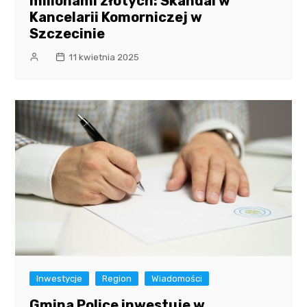
milionami złotych: Skandal w
Kancelarii Komorniczej w
Szczecinie
11 kwietnia 2025
Inwestycje
Region
Wiadomości
Gmina Police inwestuje w