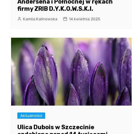
Andersena i Północnej w rękach
firmy ZRIB D.Y.K.O.W.S.K.I.
Kamila Kalinowska
14 kwietnia 2025
Aktualności
Ulica Dubois w Szczecinie