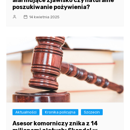
alarmujące zjawisko czy naturalne
poszukiwanie pożywienia?
14 kwietnia 2025
Aktualności
Kronika policyjna
Szczecin
Asesor komorniczy znika z 14