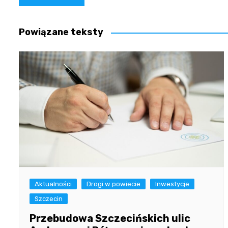
wpisu
Powiązane teksty
Aktualności
Drogi w powiecie
Inwestycje
Szczecin
Przebudowa Szczecińskich ulic