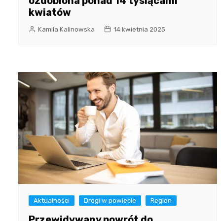
ozdobiona ponad 14 tysiącami
kwiatów
Kamila Kalinowska
14 kwietnia 2025
Aktualności
Drogi w powiecie
Region
Przewidywany powrót do