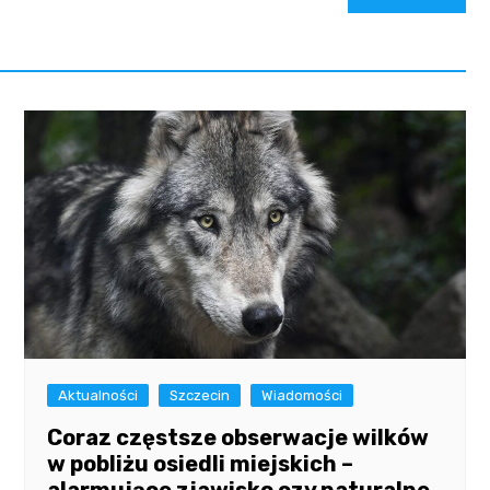
Aktualności
Szczecin
Wiadomości
Coraz częstsze obserwacje wilków
w pobliżu osiedli miejskich –