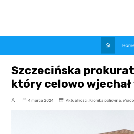
Skip
to
content
Hom
Szczecińska prokurat
który celowo wjechał 
,
,
4 marca 2024
Aktualności
Kronika policyjna
Wiado