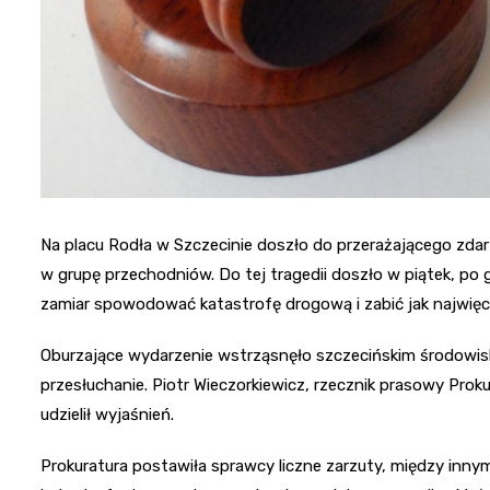
Na placu Rodła w Szczecinie doszło do przerażającego zda
w grupę przechodniów. Do tej tragedii doszło w piątek, po go
zamiar spowodować katastrofę drogową i zabić jak najwięc
Oburzające wydarzenie wstrząsnęło szczecińskim środowi
przesłuchanie. Piotr Wieczorkiewicz, rzecznik prasowy Pro
udzielił wyjaśnień.
Prokuratura postawiła sprawcy liczne zarzuty, między inn