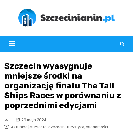
Skip
to
content
Szczecin wyasygnuje
mniejsze środki na
organizację finału The Tall
Ships Races w porównaniu z
poprzednimi edycjami
29 maja 2024
,
,
,
,
Aktualności
Miasto
Szczecin
Turystyka
Wiadomości