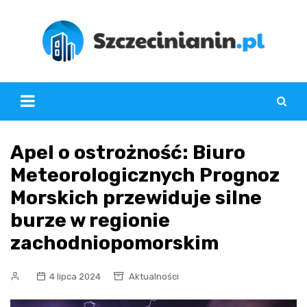
Skip
to
content
Apel o ostrożność: Biuro
Meteorologicznych Prognoz
Morskich przewiduje silne
burze w regionie
zachodniopomorskim
4 lipca 2024
Aktualności